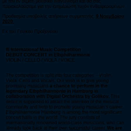
με τον εν θέματι μουσικό διαγωνισμό και θα σας
παρακαλούσαμε για την ενημέρωση τυχόν ενδιαφερομένων.
Προθεσμία υποβολής αιτήσεων συμμετοχής:
9 Νοεμβρίου
2020.
Εκ του Γενικού Προξενείου
III International Music Competition
DEBUT CONCERT in Elbphilharmonie
VIOLIN / CELLO / VIOLA / VOICE
The competition is split into four categories – Violin,
Viola, Cello and Vocals. Our wish is to give young
promising musicians
a chance to perform in the
legendary Elbphilharmonie in Hamburg in
collaboration with Digital Orchestra by Golikov.
This
debut is supposed to attract the attention of the musical
community and help to promote young musician’s career.
Elbphilharmonie Hamburg is among the most significant
concert halls in the world. The jury consists of
internationally renowned world-class musicians, who can
already look back at their own successful career.
We are