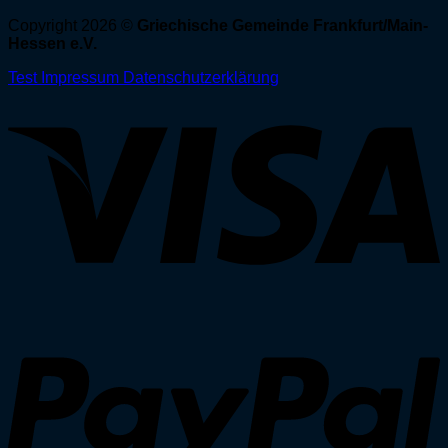
Copyright 2026 ©
Griechische Gemeinde Frankfurt/Main-
Hessen e.V.
Test
Impressum
Datenschutzerklärung
V
P