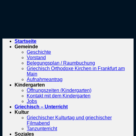
Startseite
Gemeinde
Geschichte
Vorstand
Belegungsplan / Raumbuchung
Griechisch Orthodoxe Kirchen in Frankfurt am
Main
Aufnahmeantrag
Kindergarten
Öffnungszeiten (Kindergarten)
Kontakt mit dem Kindergarten
Jobs
Griechisch – Unterricht
Kultur
Griechischer Kulturtag und griechischer
Filmabend
Tanzunterricht
Soziales