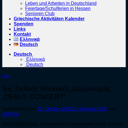
Leben und Arbeiten in Deutschland
Feiertage/Schulferien in Hessen
Senioren Club
Griechische Aktivitäten Kalender
Spenden
Links
Kontakt
Ελληνικά
Deutsch
Deutsch
Ελληνικά
Deutsch
Kultur
3ος Διεθνής Μουσικός Διαγωνισμός
„DEBUT CONCERT“
Veröffentlicht am
25. Oktober 2020
25. Oktober 2020
von
GGFFM
Σας διαβιβάζουμε, συνημμένως, ενημερωτικό υλικό, σχετικά