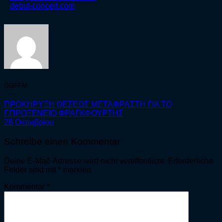
debut-concert.com
GGFFM
ΠΡΟΚΗΡΥΞΗ ΘΕΣΕΩΣ ΜΕΤΑΦΡΑΣΤΗ ΓΙΑ ΤΟ
Γ.ΠΡΟΞΕΝΕΙΟ ΦΡΑΓΚΦΟΥΡΤΗΣ
28 Οκτωβρίου
Schreibe einen Kommentar
Deine E-Mail-Adresse wird nicht veröffentlicht.
Erforderliche
Felder sind mit
*
markiert
Kommentar
*