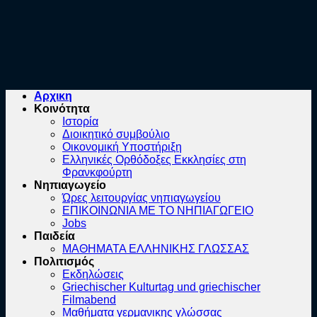
Αρχικη
Κοινότητα
Ιστορία
Διοικητικό συμβούλιο
Οικονομική Υποστήριξη
Ελληνικές Ορθόδοξες Εκκλησίες στη
Φρανκφούρτη
Νηπιαγωγείο
Ώρες λειτουργίας νηπιαγωγείου
ΕΠΙΚΟΙΝΩΝΙΑ ΜΕ ΤΟ ΝΗΠΙΑΓΩΓΕΙΟ
Jobs
Παιδεία
ΜΑΘΗΜΑΤΑ ΕΛΛΗΝΙΚΗΣ ΓΛΩΣΣΑΣ
Πολιτισμός
Εκδηλώσεις
Griechischer Kulturtag und griechischer
Filmabend
Μαθήματα γερμανικης γλώσσας