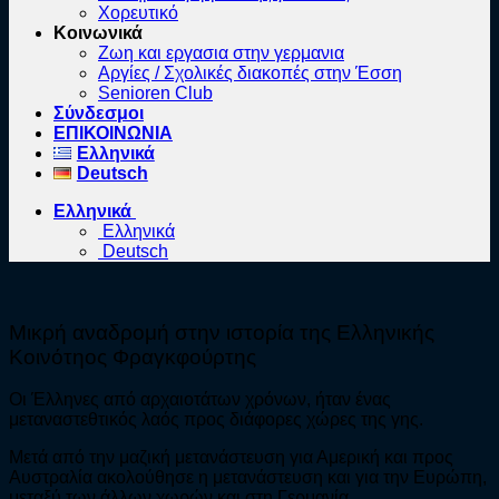
Χορευτικό
Κοινωνικά
Ζωη και εργασια στην γερμανια
Αργίες / Σχολικές διακοπές στην Έσση
Senioren Club
Σύνδεσμοι
ΕΠΙΚΟΙΝΩΝΙΑ
Ελληνικά
Deutsch
Ελληνικά
Ελληνικά
Deutsch
Μικρή αναδρομή στην ιστορία της Ελληνικής
Κοινότηος Φραγκφούρτης
Οι Έλληνες από αρχαιοτάτων χρόνων, ήταν ένας
μεταναστεθτικός λαός προς διάφορες χώρες της γης.
Μετά από την μαζική μετανάστευση για Αμερική και προς
Αυστραλία ακολούθησε η μετανάστευση και για την Ευρώπη,
μεταξύ των άλλων χωρών και στη Γερμανία.