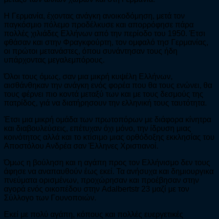
Η Γερμανία, έχοντας ανάγκη ανοικοδόμηση, μετά τον
παγκόσμιο πόλεμο προδέλκυσε και απορρόφησε πάρα
πολλές χιλιάδες Ελλήνων από την περίοδο του 1950. Έτσι
φθάσαν και στην Φραγκφούρτη, τον ομφαλό τησ Γερμανίας,
οι πρώτοι μετανάστες, όπou συνάντησαν τους ήδη
υπάρχοντας μεγαλεμπόρους.
Όλοι τους όμως, σαν μια μικρή κυψέλη Ελλήνων,
αισθάνθηκαν την ανάγκη ενός φορέα που θα τους ενώνει, θα
τους φέρνει πιο κοντά μεταξύ των και με τους δεσμούς της
πατρίδος, γιά να διατήρησουν την ελληνική τους ταυτότητα.
Έτσι μια μικρή ομάδα των πρωτοπόρων με διάφορα κίνητρα
και διαβουλεύσεις, επέτυχαν όχι μόνο, την ίδρυση μιας
κοινότητος αλλά και το κτίσιμο μιας ορθόδοξης εκκλησίας του
Αποστόλου Ανδρέα σαν Έλληνες Χριστιανοί.
Όμως η βούληση και η αγάπη προς τον Ελλήνισμο δεν τους
άφησε να αναπαυθούν έως εκεί. Τα ανήσυχα και δημιουργικα
πνεύματα ορισμένων, προχώρησαν και προέβησαν στην
αγορά ενός οικοπέδου στην Adalbertstr 23 μαζί με τον
Σύλλογο των Γουνοποιών.
Εκεί με πολύ αγάπη, κόπους και πολλές ευεργετικές