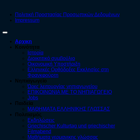
Πολιτική Προστασίας Προσωπικών Δεδομένων
Impressum
Αρχικη
Κοινότητα
Ιστορία
Διοικητικό συμβούλιο
Οικονομική Υποστήριξη
Ελληνικές Ορθόδοξες Εκκλησίες στη
Φρανκφούρτη
Νηπιαγωγείο
Ώρες λειτουργίας νηπιαγωγείου
ΕΠΙΚΟΙΝΩΝΙΑ ΜΕ ΤΟ ΝΗΠΙΑΓΩΓΕΙΟ
Jobs
Παιδεία
ΜΑΘΗΜΑΤΑ ΕΛΛΗΝΙΚΗΣ ΓΛΩΣΣΑΣ
Πολιτισμός
Εκδηλώσεις
Griechischer Kulturtag und griechischer
Filmabend
Μαθήματα γερμανικης γλώσσας