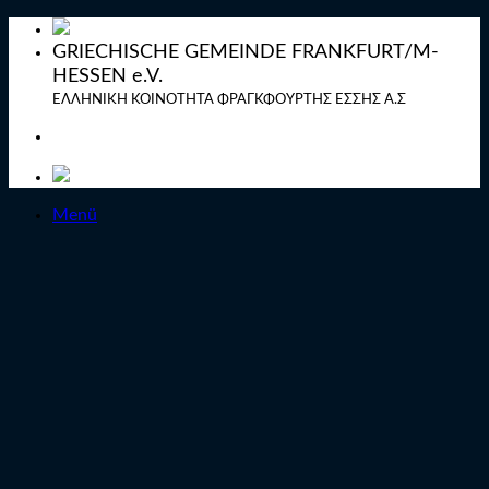
Zum
Inhalt
GRIECHISCHE GEMEINDE FRANKFURT/M-
springen
HESSEN e.V.
ΕΛΛΗΝΙΚΗ ΚΟΙΝΟΤΗΤΑ ΦΡΑΓΚΦΟΥΡΤΗΣ ΕΣΣΗΣ Α.Σ
Menü