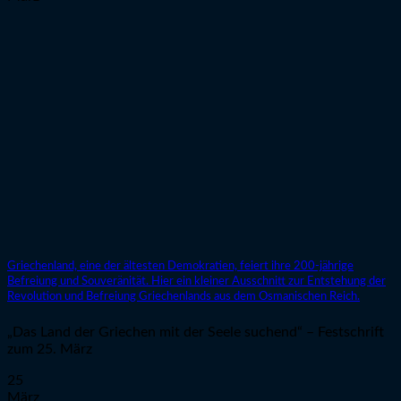
Griechenland, eine der ältesten Demokratien, feiert ihre 200-jährige
Befreiung und Souveränität. Hier ein kleiner Ausschnitt zur Entstehung der
Revolution und Befreiung Griechenlands aus dem Osmanischen Reich.
„Das Land der Griechen mit der Seele suchend“ – Festschrift
zum 25. März
25
März