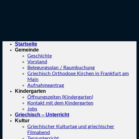
Startseite
Gemeinde
Geschichte
Vorstand
Belegungsplan / Raumbuchung
Griechisch Orthodoxe Kirchen in Frankfurt am
Main
Aufnahmeantrag
Kindergarten
Öffnungszeiten (Kindergarten)
Kontakt mit dem Kindergarten
Jobs
Griechisch – Unterricht
Kultur
Griechischer Kulturtag und griechischer
Filmabend
Tanzunterricht