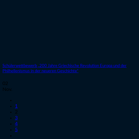
Schülerwettbewerb „200 Jahre Griechische Revolution Europa und der
Philhellenismus in der neueren Geschichte“
02
Nov.
1
2
3
4
5