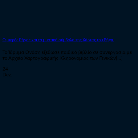
Ο μικρός Ρήγας και τα μυστικά σύμβολα της Χάρτας του Ρήγα.
To Ίδρυμα Ωνάση εξέδωσε παιδικό βιβλίο σε συνεργασία με
το Αρχείο Χαρτογραφικής Κληρονομιάς των Γενικών[...]
24
Dez.