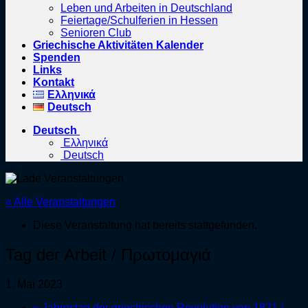
Leben und Arbeiten in Deutschland
Feiertage/Schulferien in Hessen
Senioren Club
Griechische Aktivitäten Kalender
Spenden
Links
Kontakt
Ελληνικά
Deutsch
Deutsch
Ελληνικά
Deutsch
« Alle Veranstaltungen
Diese Veranstaltung hat bereits stattgefunden.
Tag der Arbeit / Πρωτομαγιά
1. Mai 2023
«
Jahrestag der griechischen Revolution von 1821 /