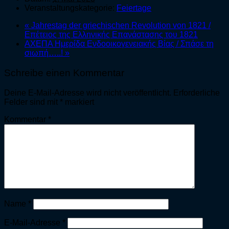
Veranstaltungskategorie:
Feiertage
«
Jahrestag der griechischen Revolution von 1821 /
Επέτειος της Ελληνικής Επανάστασης του 1821
ΑΧΕΠΑ Ημερίδα Ενδοοικογενειακής Βίας / Σπάσε τη
σιωπή…..!
»
Schreibe einen Kommentar
Deine E-Mail-Adresse wird nicht veröffentlicht.
Erforderliche
Felder sind mit
*
markiert
Kommentar
*
Name
*
E-Mail-Adresse
*