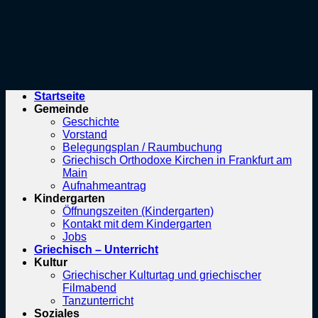
Startseite
Gemeinde
Geschichte
Vorstand
Belegungsplan / Raumbuchung
Griechisch Orthodoxe Kirchen in Frankfurt am
Main
Aufnahmeantrag
Kindergarten
Öffnungszeiten (Kindergarten)
Kontakt mit dem Kindergarten
Jobs
Griechisch – Unterricht
Kultur
Griechischer Kulturtag und griechischer
Filmabend
Tanzunterricht
Soziales