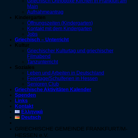
Griechisch Orthodoxe Kirchen in Frankfurt am
Main
Aufnahmeantrag
Kindergarten
Öffnungszeiten (Kindergarten)
Kontakt mit dem Kindergarten
Jobs
Griechisch – Unterricht
Kultur
Griechischer Kulturtag und griechischer
Filmabend
Tanzunterricht
Soziales
Leben und Arbeiten in Deutschland
Feiertage/Schulferien in Hessen
Senioren Club
Griechische Aktivitäten Kalender
Spenden
Links
Kontakt
Ελληνικά
Deutsch
GRIECHISCHE GEMEINDE FRANKFURT/M-
HESSEN e.V.