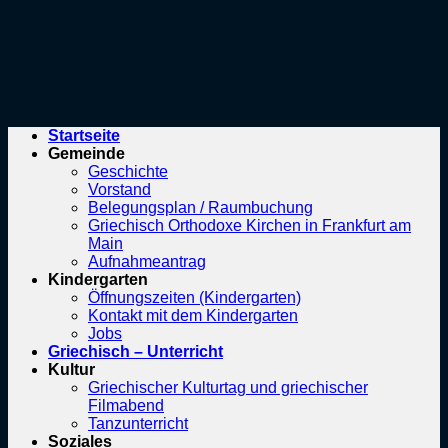
Startseite
Gemeinde
Geschichte
Vorstand
Belegungsplan / Raumbuchung
Griechisch Orthodoxe Kirchen in Frankfurt am
Main
Aufnahmeantrag
Kindergarten
Öffnungszeiten (Kindergarten)
Kontakt mit dem Kindergarten
Jobs
Griechisch – Unterricht
Kultur
Griechischer Kulturtag und griechischer
Filmabend
Tanzunterricht
Soziales