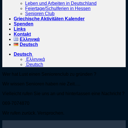
Leben und Arbeiten in Deutschland
Feiertage/Schulferien in Hessen
Senioren Club
Griechische Aktivitäten Kalender
Spenden
Links
Kontakt
Ελληνικά
Deutsch
Deutsch
Ελληνικά
Deutsch
Wer hat Lust einen Seniorenclub zu gründen ?
Wir wissen Senioren haben nie Zeit….
Vielleicht rufen Sie uns an und hinterlassen eine Nachricht ?
069-7074870
Wir rufen zurück. Versprochen.