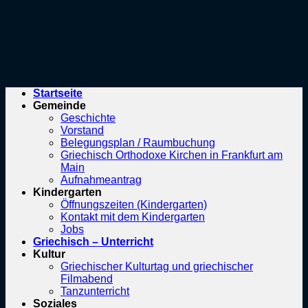
Startseite
Gemeinde
Geschichte
Vorstand
Belegungsplan / Raumbuchung
Griechisch Orthodoxe Kirchen in Frankfurt am
Main
Aufnahmeantrag
Kindergarten
Öffnungszeiten (Kindergarten)
Kontakt mit dem Kindergarten
Jobs
Griechisch – Unterricht
Kultur
Griechischer Kulturtag und griechischer
Filmabend
Tanzunterricht
Soziales