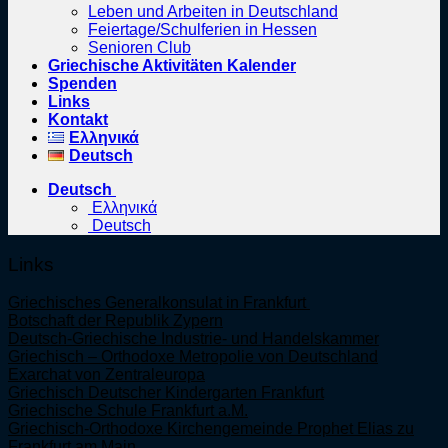
Leben und Arbeiten in Deutschland
Feiertage/Schulferien in Hessen
Senioren Club
Griechische Aktivitäten Kalender
Spenden
Links
Kontakt
Ελληνικά
Deutsch
Deutsch
Ελληνικά
Deutsch
Links
Griechisches Generalkonsulat in Frankfurt
Botschaft der Republik Zypern
Deutsch-Griechische Industrie- und Handelskammer
Griechisch – Orthodoxe Metropolie von Deutschland
Exarchat von Zentraleuropa
Griechisch Deutscher Kindergarten Frankfurt
Griechische Schule Frankfurt a.M.
Griechisch-Orthodoxe Kirchengemeinde Prophet Elias zu
Frankfurt am Main