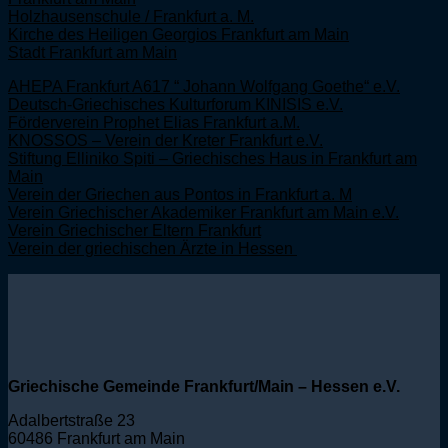
Holzhausenschule / Frankfurt a. M.
Kirche des Heiligen Georgios Frankfurt am Main
Stadt Frankfurt am Main
AHEPA Frankfurt A617 “ Johann Wolfgang Goethe“ e.V.
Deutsch-Griechisches Kulturforum KINISIS e.V.
Förderverein Prophet Elias Frankfurt a.M.
KNOSSOS – Verein der Kreter Frankfurt e.V.
Stiftung Elliniko Spiti – Griechisches Haus in Frankfurt am
Main
Verein der Griechen aus Pontos in Frankfurt a. M
Verein Griechischer Akademiker Frankfurt am Main e.V.
Verein Griechischer Eltern Frankfurt
Verein der griechischen Ärzte in Hessen
Griechische Gemeinde Frankfurt/Main – Hessen e.V.
Adalbertstraße 23
60486 Frankfurt am Main