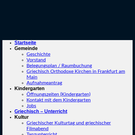
Startseite
Gemeinde
Geschichte
Vorstand
Belegungsplan / Raumbuchung
Griechisch Orthodoxe Kirchen in Frankfurt am
Main
Aufnahmeantrag
Kindergarten
Öffnungszeiten (Kindergarten)
Kontakt mit dem Kindergarten
Jobs
Griechisch – Unterricht
Kultur
Griechischer Kulturtag und griechischer
Filmabend
Tanzunterricht