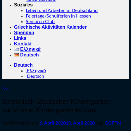
Soziales
Leben und Arbeiten in Deutschland
Feiertage/Schulferien in Hessen
Senioren Club
Griechische Aktivitäten Kalender
Spenden
Links
Kontakt
Ελληνικά
Deutsch
Deutsch
Ελληνικά
Deutsch
Jobs
Griechisch-Deutscher Kindergarten
sucht eine Kindergartenleitung
Veröffentlicht am
6. April 2020
10. April 2020
von
GGFFM