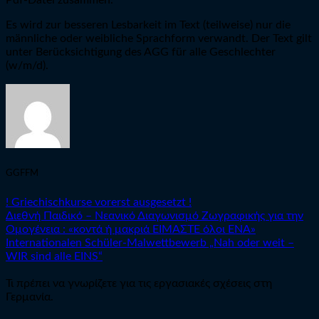
Pdf-Datei zusammen.
Es wird zur besseren Lesbarkeit im Text (teilweise) nur die
männliche oder weibliche Sprachform verwandt. Der Text gilt
unter Berücksichtigung des AGG für alle Geschlechter
(w/m/d).
GGFFM
! Griechischkurse vorerst ausgesetzt !
Διεθνή Παιδικό – Nεανικό Διαγωνισμό Ζωγραφικής για την
Ομογένεια : «κοντά ή μακριά ΕΙΜΑΣΤΕ όλοι ΕΝΑ»
Internationalen Schüler-Malwettbewerb „Nah oder weit –
WIR sind alle EINS“
Τι πρέπει να γνωρίζετε για τις εργασιακές σχέσεις στη
Γερμανία.