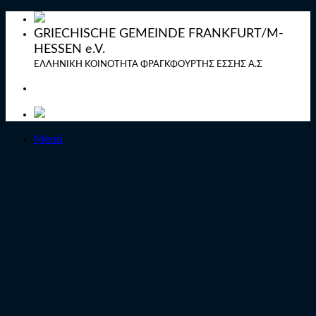
Zum
Inhalt
GRIECHISCHE GEMEINDE FRANKFURT/M-
springen
HESSEN e.V.
ΕΛΛΗΝΙΚΗ ΚΟΙΝΟΤΗΤΑ ΦΡΑΓΚΦΟΥΡΤΗΣ ΕΣΣΗΣ Α.Σ
Menü