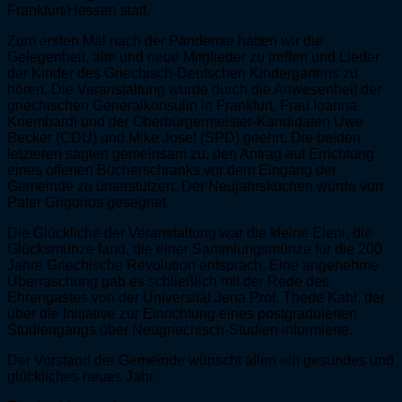
Frankfurt/Hessen statt.
Zum ersten Mal nach der Pandemie hatten wir die
Gelegenheit, alte und neue Mitglieder zu treffen und Lieder
der Kinder des Griechisch-Deutschen Kindergartens zu
hören. Die Veranstaltung wurde durch die Anwesenheit der
griechischen Generalkonsulin in Frankfurt, Frau Ioanna
Kriembardi und der Oberbürgermeister-Kandidaten Uwe
Becker (CDU) und Mike Josef (SPD) geehrt. Die beiden
letzteren sagten gemeinsam zu, den Antrag auf Errichtung
eines offenen Bücherschranks vor dem Eingang der
Gemeinde zu unterstützen. Der Neujahrskuchen wurde von
Pater Grigorios gesegnet.
Die Glückliche der Veranstaltung war die kleine Eleni, die
Glücksmünze fand, die einer Sammlungsmünze für die 200
Jahre Griechische Revolution entsprach. Eine angenehme
Überraschung gab es schließlich mit der Rede des
Ehrengastes von der Universität Jena Prof. Thede Kahl, der
über die Initiative zur Einrichtung eines postgraduierten
Studiengangs über Neugriechisch-Studien informierte.
Der Vorstand der Gemeinde wünscht allen ein gesundes und
glückliches neues Jahr.