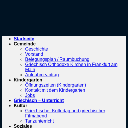
Startseite
Gemeinde
Geschichte
Vorstand
Belegungsplan / Raumbuchung
Griechisch Orthodoxe Kirchen in Frankfurt am
Main
Aufnahmeantrag
Kindergarten
Öffnungszeiten (Kindergarten)
Kontakt mit dem Kindergarten
Jobs
Griechisch – Unterricht
Kultur
Griechischer Kulturtag und griechischer
Filmabend
Tanzunterricht
Soziales