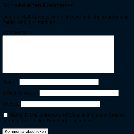
Schreibe einen Kommentar
Deine E-Mail-Adresse wird nicht veröffentlicht.
Erforderliche
Felder sind mit
*
markiert
Kommentar
*
Name
*
E-Mail-Adresse
*
Website
Name, E-Mail-Adresse und Website in diesem Browser
für meinen nächsten Kommentar speichern.