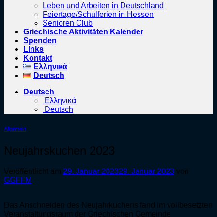
Leben und Arbeiten in Deutschland
Feiertage/Schulferien in Hessen
Senioren Club
Griechische Aktivitäten Kalender
Spenden
Links
Kontakt
Ελληνικά
Deutsch
Deutsch
Ελληνικά
Deutsch
Allgemein
Neujahrskuchen 2023
Veröffentlicht am
29. Januar 2023
29. Januar 2023
von
GGFFM
Das Anschneiden des Neujahrkuchens fand im vollbesetzten
Veranstaltungsraum der Griechischen Gemeinde