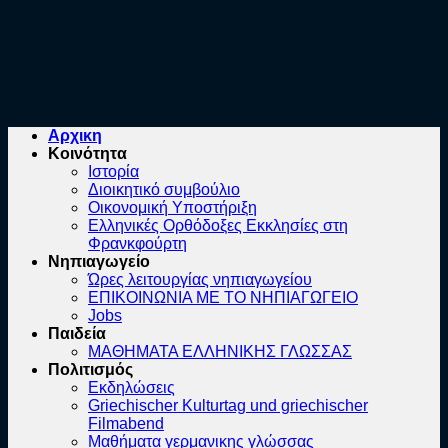
Αρχικη
Κοινότητα
Ιστορία
Διοικητικό συμβούλιο
Οικονομική Υποστήριξη
Ελληνικές Ορθόδοξες Εκκλησίες στη
Φρανκφούρτη
Νηπιαγωγείο
Ώρες λειτουργίας νηπιαγωγείου
ΕΠΙΚΟΙΝΩΝΙΑ ΜΕ ΤΟ ΝΗΠΙΑΓΩΓΕΙΟ
Jobs
Παιδεία
ΜΑΘΗΜΑΤΑ ΕΛΛΗΝΙΚΗΣ ΓΛΩΣΣΑΣ
Πολιτισμός
Εκδηλώσεις
Griechischer Kulturtag und griechischer
Filmabend
Μαθήματα γερμανικης γλώσσας