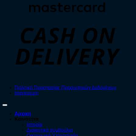
D
Πολιτική Προστασίας Προσωπικών Δεδομένων
Impressum
Αρχικη
Κοινότητα
Ιστορία
Διοικητικό συμβούλιο
Οικονομική Υποστήριξη