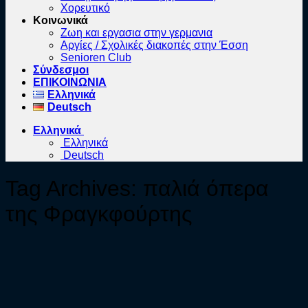
Χορευτικό
Κοινωνικά
Ζωη και εργασια στην γερμανια
Αργίες / Σχολικές διακοπές στην Έσση
Senioren Club
Σύνδεσμοι
ΕΠΙΚΟΙΝΩΝΙΑ
Ελληνικά
Deutsch
Ελληνικά
Ελληνικά
Deutsch
Tag Archives:
παλιά όπερα
της Φραγκφούρτης