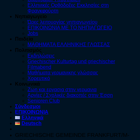
Ελληνικές Ορθόδοξες Εκκλησίες στη
Φρανκφούρτη
Νηπιαγωγείο
Ώρες λειτουργίας νηπιαγωγείου
ΕΠΙΚΟΙΝΩΝΙΑ ΜΕ ΤΟ ΝΗΠΙΑΓΩΓΕΙΟ
Jobs
Παιδεία
ΜΑΘΗΜΑΤΑ ΕΛΛΗΝΙΚΗΣ ΓΛΩΣΣΑΣ
Πολιτισμός
Εκδηλώσεις
Griechischer Kulturtag und griechischer
Filmabend
Μαθήματα γερμανικης γλώσσας
Χορευτικό
Κοινωνικά
Ζωη και εργασια στην γερμανια
Αργίες / Σχολικές διακοπές στην Έσση
Senioren Club
Σύνδεσμοι
ΕΠΙΚΟΙΝΩΝΙΑ
Ελληνικά
Deutsch
GRIECHISCHE GEMEINDE FRANKFURT/M-