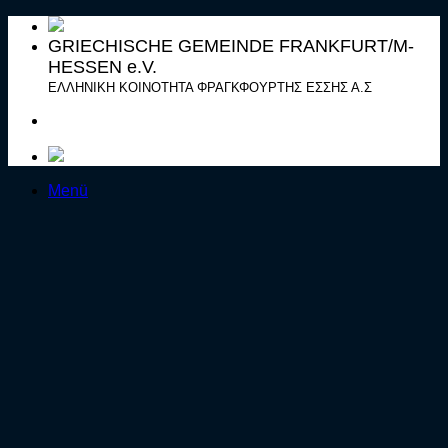
Zum
Inhalt
GRIECHISCHE GEMEINDE FRANKFURT/M-
springen
HESSEN e.V.
ΕΛΛΗΝΙΚΗ ΚΟΙΝΟΤΗΤΑ ΦΡΑΓΚΦΟΥΡΤΗΣ ΕΣΣΗΣ Α.Σ
Menü