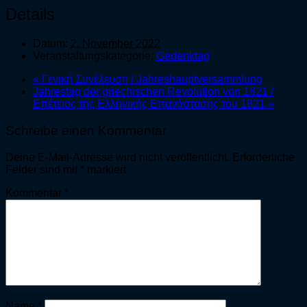
Details
Datum:
2. November 2022
Veranstaltungskategorie:
Gedenktag
«
Γενική Συνέλευση / Jahreshauptversammlung
Jahrestag der griechischen Revolution von 1821 /
Επέτειος της Ελληνικής Επανάστασης του 1821
»
Schreibe einen Kommentar
Deine E-Mail-Adresse wird nicht veröffentlicht.
Erforderliche
Felder sind mit
*
markiert
Kommentar
*
Name
*