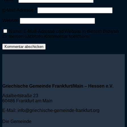
E-Mail-Adresse
*
Website
Name, E-Mail-Adresse und Website in diesem Browser
für meinen nächsten Kommentar speichern.
Griechische Gemeinde Frankfurt/Main – Hessen e.V.
Adalbertstraße 23
60486 Frankfurt am Main
E-Mail: info@griechische-gemeinde-frankfurt.org
Die Gemeinde