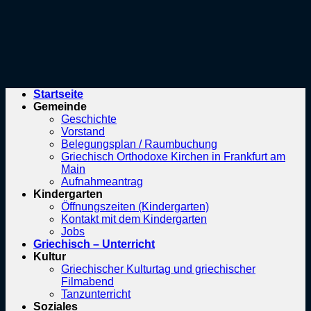
Startseite
Gemeinde
Geschichte
Vorstand
Belegungsplan / Raumbuchung
Griechisch Orthodoxe Kirchen in Frankfurt am
Main
Aufnahmeantrag
Kindergarten
Öffnungszeiten (Kindergarten)
Kontakt mit dem Kindergarten
Jobs
Griechisch – Unterricht
Kultur
Griechischer Kulturtag und griechischer
Filmabend
Tanzunterricht
Soziales