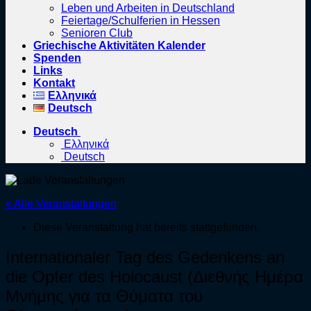
Leben und Arbeiten in Deutschland
Feiertage/Schulferien in Hessen
Senioren Club
Griechische Aktivitäten Kalender
Spenden
Links
Kontakt
Ελληνικά
Deutsch
Deutsch
Ελληνικά
Deutsch
« Alle Veranstaltungen
Diese Veranstaltung hat bereits stattgefunden.
Internationaler Tag des Gedenkens an
die Opfer des Holocaust (Διεθνής Ημέρα
Μνήμης για τα Θύματα του