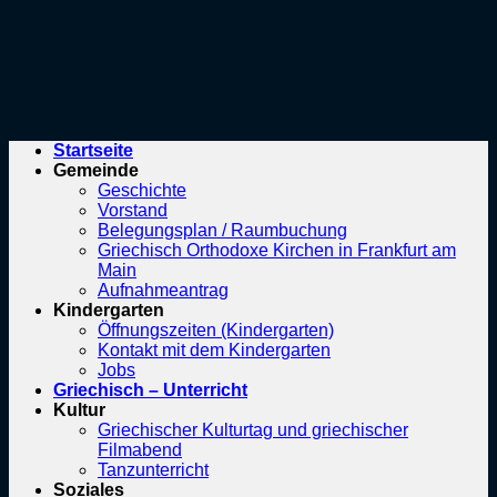
Startseite
Gemeinde
Geschichte
Vorstand
Belegungsplan / Raumbuchung
Griechisch Orthodoxe Kirchen in Frankfurt am
Main
Aufnahmeantrag
Kindergarten
Öffnungszeiten (Kindergarten)
Kontakt mit dem Kindergarten
Jobs
Griechisch – Unterricht
Kultur
Griechischer Kulturtag und griechischer
Filmabend
Tanzunterricht
Soziales