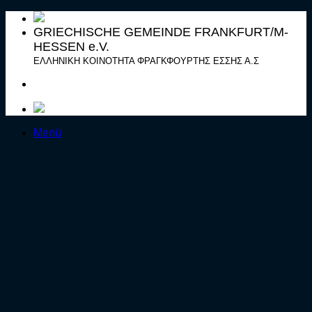
Zum
Inhalt
GRIECHISCHE GEMEINDE FRANKFURT/M-
springen
HESSEN e.V.
ΕΛΛΗΝΙΚΗ ΚΟΙΝΟΤΗΤΑ ΦΡΑΓΚΦΟΥΡΤΗΣ ΕΣΣΗΣ Α.Σ
Menü