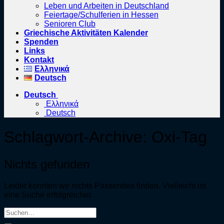
Leben und Arbeiten in Deutschland
Feiertage/Schulferien in Hessen
Senioren Club
Griechische Aktivitäten Kalender
Spenden
Links
Kontakt
Ελληνικά
Deutsch
Deutsch
Ελληνικά
Deutsch
Schlagwort-Archive:
Oxi-Tag
Nichts gefunden
Leider konnten wir nichts Passendes finden. Vielleicht ist
eine Suche erfolgreicher.