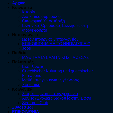
Αρχικη
Κοινότητα
Ιστορία
Διοικητικό συμβούλιο
Οικονομική Υποστήριξη
Ελληνικές Ορθόδοξες Εκκλησίες στη
Φρανκφούρτη
Νηπιαγωγείο
Ώρες λειτουργίας νηπιαγωγείου
ΕΠΙΚΟΙΝΩΝΙΑ ΜΕ ΤΟ ΝΗΠΙΑΓΩΓΕΙΟ
Jobs
Παιδεία
ΜΑΘΗΜΑΤΑ ΕΛΛΗΝΙΚΗΣ ΓΛΩΣΣΑΣ
Πολιτισμός
Εκδηλώσεις
Griechischer Kulturtag und griechischer
Filmabend
Μαθήματα γερμανικης γλώσσας
Χορευτικό
Κοινωνικά
Ζωη και εργασια στην γερμανια
Αργίες / Σχολικές διακοπές στην Έσση
Senioren Club
Σύνδεσμοι
ΕΠΙΚΟΙΝΩΝΙΑ