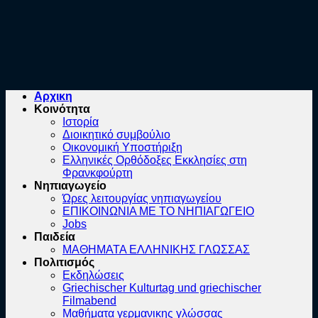
Αρχικη
Κοινότητα
Ιστορία
Διοικητικό συμβούλιο
Οικονομική Υποστήριξη
Ελληνικές Ορθόδοξες Εκκλησίες στη
Φρανκφούρτη
Νηπιαγωγείο
Ώρες λειτουργίας νηπιαγωγείου
ΕΠΙΚΟΙΝΩΝΙΑ ΜΕ ΤΟ ΝΗΠΙΑΓΩΓΕΙΟ
Jobs
Παιδεία
ΜΑΘΗΜΑΤΑ ΕΛΛΗΝΙΚΗΣ ΓΛΩΣΣΑΣ
Πολιτισμός
Εκδηλώσεις
Griechischer Kulturtag und griechischer
Filmabend
Μαθήματα γερμανικης γλώσσας