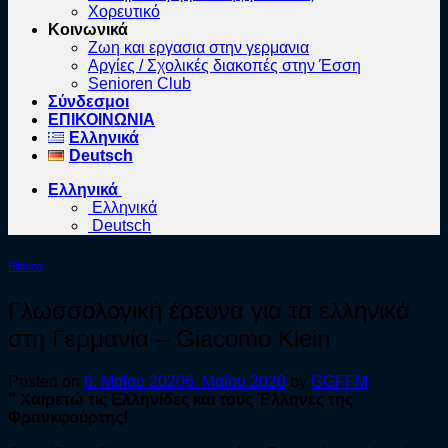
Χορευτικό
Κοινωνικά
Ζωη και εργασια στην γερμανια
Αργίες / Σχολικές διακοπές στην Έσση
Senioren Club
Σύνδεσμοι
ΕΠΙΚΟΙΝΩΝΙΑ
Ελληνικά
Deutsch
Ελληνικά
Ελληνικά
Deutsch
Bildung
Γλωσσολογική έρευνα για τα ελληνικά
στη Γερμανία – Giacomo Klein
Posted on
6. Μαΐου 2020
6. Μαΐου 2020
by
GGFFM
” Χαιρετώ τις Ελληνίδες και τους Έλληνες της
Φρανκφούρτης!