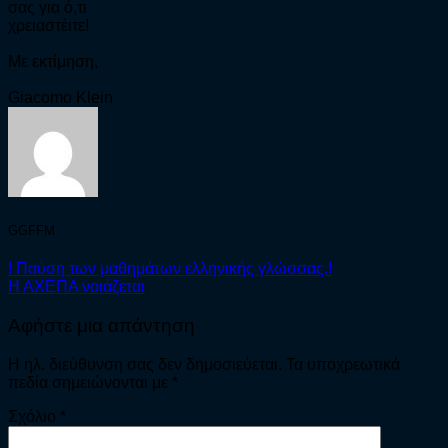
σας για ό,τι
χρειαστέιτε!
Με εκτίμηση,
Giacomo Klein
GGFFM
! Παύση των μαθημάτων ελληνικής γλώσσας.!
Η ΑΧΕΠΑ νοιάζεται
Αφήστε μια απάντηση
Η ηλ. διεύθυνση σας δεν δημοσιεύεται.
Τα υποχρεωτικά
πεδία σημειώνονται με
*
Σχόλιο
*