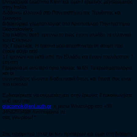
Ονομάζομαι Giacomo Klein και είμαι Γερμανός μεγαλωμένος
στην Ιταλία.
Διδάσκω ελληνικά στο Πανεπιστήμιο της Τεργέστης και
ξεκίνησα
διδακτορικό γλωσσολογίας στο Αριστοτέλειο Πανεπιστήμιο
Θεσσαλονίκης.
Στο πλαίσιο αυτό, ερευνώ το πως έχουν αλλάξει τα ελληνικά
των Ελλήνων
της Γερμανίας. Η έρευνά μου απευθύνεται σε άτομα που
έχουν φύγει από
17 χρονών και μετά από την Ελλάδα και έχουν τουλάχιστον 7
έτη στη
Γερμανία με ανώτερο όριο ηλικίας τα 65. Τα ερωτηματολόγια
και οι
συνεντεύξεις γίνονται διαδικτυακά όπως και όποτε σας είναι
πιο εύκολο!
Ενδιαφέρεστε να συμμετάσχετε στην έρευνα; Επικοινωνήστε
μαζί μου στο
giacomok@enl.auth.gr
ή μέσω WhatsApp στο +39
3458293498! Ανυπομονώ να
σας γνωρίσω! “
Σας ευχαριστώ πολύ εκ των προτέρων και είμαι στη διάθεσή