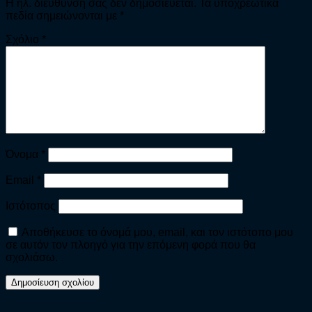
Η ηλ. διεύθυνση σας δεν δημοσιεύεται.
Τα υποχρεωτικά
πεδία σημειώνονται με
*
Σχόλιο
*
Όνομα
*
Email
*
Ιστότοπος
Αποθήκευσε το όνομά μου, email, και τον ιστότοπο μου
σε αυτόν τον πλοηγό για την επόμενη φορά που θα
σχολιάσω.