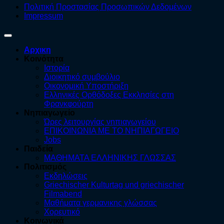
Πολιτική Προστασίας Προσωπικών Δεδομένων
Impressum
Αρχικη
Κοινότητα
Ιστορία
Διοικητικό συμβούλιο
Οικονομική Υποστήριξη
Ελληνικές Ορθόδοξες Εκκλησίες στη
Φρανκφούρτη
Νηπιαγωγείο
Ώρες λειτουργίας νηπιαγωγείου
ΕΠΙΚΟΙΝΩΝΙΑ ΜΕ ΤΟ ΝΗΠΙΑΓΩΓΕΙΟ
Jobs
Παιδεία
ΜΑΘΗΜΑΤΑ ΕΛΛΗΝΙΚΗΣ ΓΛΩΣΣΑΣ
Πολιτισμός
Εκδηλώσεις
Griechischer Kulturtag und griechischer
Filmabend
Μαθήματα γερμανικης γλώσσας
Χορευτικό
Κοινωνικά