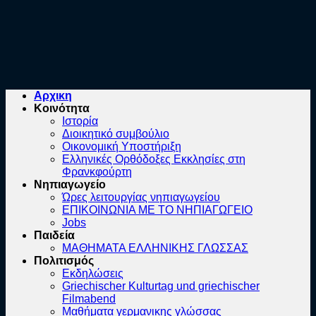
Αρχικη
Κοινότητα
Ιστορία
Διοικητικό συμβούλιο
Οικονομική Υποστήριξη
Ελληνικές Ορθόδοξες Εκκλησίες στη
Φρανκφούρτη
Νηπιαγωγείο
Ώρες λειτουργίας νηπιαγωγείου
ΕΠΙΚΟΙΝΩΝΙΑ ΜΕ ΤΟ ΝΗΠΙΑΓΩΓΕΙΟ
Jobs
Παιδεία
ΜΑΘΗΜΑΤΑ ΕΛΛΗΝΙΚΗΣ ΓΛΩΣΣΑΣ
Πολιτισμός
Εκδηλώσεις
Griechischer Kulturtag und griechischer
Filmabend
Μαθήματα γερμανικης γλώσσας