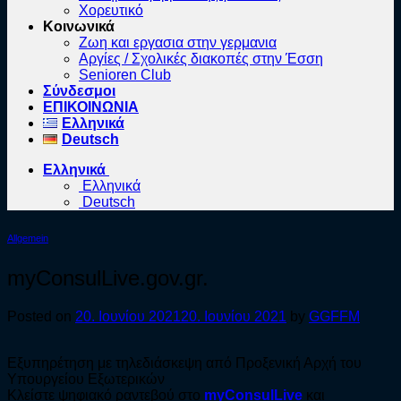
Χορευτικό
Κοινωνικά
Ζωη και εργασια στην γερμανια
Αργίες / Σχολικές διακοπές στην Έσση
Senioren Club
Σύνδεσμοι
ΕΠΙΚΟΙΝΩΝΙΑ
Ελληνικά
Deutsch
Ελληνικά
Ελληνικά
Deutsch
Allgemein
myConsulLive.gov.gr.
Posted on
20. Ιουνίου 2021
20. Ιουνίου 2021
by
GGFFM
Εξυπηρέτηση με τηλεδιάσκεψη από Προξενική Αρχή του
Υπουργείου Εξωτερικών
Κλείστε ψηφιακό ραντεβού στο
myConsulLive
και