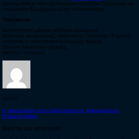
εξυπηρετηθείτε από εξειδικευμένο υπάλληλο Προξενείου του
Υπουργείου Εξωτερικών μέσω τηλεδιάσκεψης.
Παρέχονται:
πιστοποιητικό μόνιμου κάτοικου εξωτερικού
βεβαίωση οικογενειακής κατάστασης / γέννησης / διαμονής
αντίγραφο ή απόσπασμα ληξιαρχικής πράξης
δήλωση δικαιούχου σύνταξης
αιτήσεις / αναφορές
GGFFM
Η γαλανόλευκη στην παλιά όπερα της Φραγκφούρτης
Επόμενο άρθρο
Αφήστε μια απάντηση